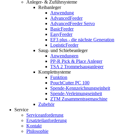
Anleger- & Zuführsysteme
Reibanleger
Anwendung
AdvancedFeeder
AdvancedFeeder Servo
BasicFeeder
EasyFeeder
EF3 plus - die nächste Generation
LogisticFeeder
Saug- und Schiebeanleger
Anwendungen
PP-R Pick & Place Anleger
TSA 2 Trommelsauganleger
Komplettsysteme
Funktion
PouchCutter PC 100
Spende-Kennzeichnungseinheit
Spende-Verleimungseinheit
ZTM Zusammentragmaschine
Zubehör
Service
Serviceanforderung
Ersatzteilanforderung
Kontakt
Philosophie